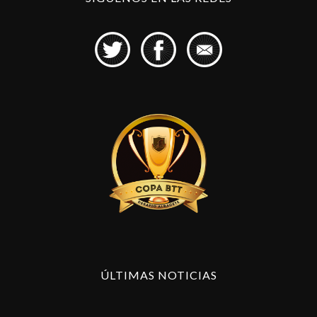
ÚLTIMAS NOTICIAS