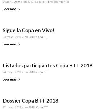
/
24 abril, 2019
en
2019
,
Copa BTT
,
Entrenamientos
Leer más
Sigue la Copa en Vivo!
/
24 mayo, 2018
en
2018
,
Copa BTT
Leer más
Listados participantes Copa BTT 2018
/
24 mayo, 2018
en
2018
,
Copa BTT
Leer más
Dossier Copa BTT 2018
/
22 mayo, 2018
en
2018
,
Copa BTT