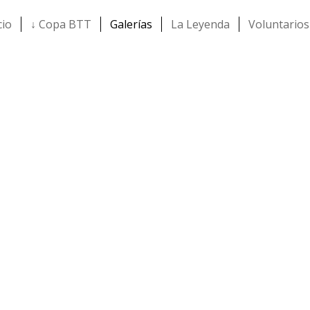
cio
↓ Copa BTT
Galerías
La Leyenda
Voluntarios